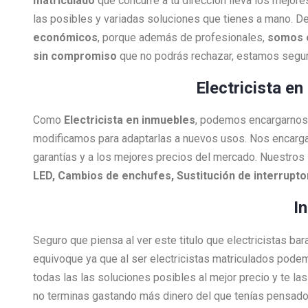
matriculado
que concurre a tu dirección lleva los mejore
las posibles y variadas soluciones que tienes a mano. De
económicos
, porque además de profesionales,
somos 
sin compromiso
que no podrás rechazar, estamos segur
Electricista e
Como
Electricista
en inmuebles
, podemos encargarnos d
modificamos para adaptarlas a nuevos usos. Nos encarg
garantías y a los mejores precios del mercado. Nuestros 
LED, Cambios de enchufes, Sustitución de interrupt
I
Seguro que piensa al ver este titulo que electricistas ba
equivoque ya que al ser electricistas matriculados pode
todas las las soluciones posibles al mejor precio y te l
no terminas gastando más dinero del que tenías pensado 