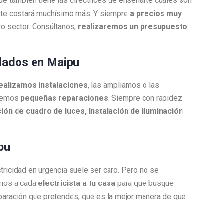
que también tiene las directrices de enseñarte cuáles son
ue te costará muchísimo más. Y siempre
a precios muy
o sector. Consúltanos,
realizaremos un presupuesto
ulados en Maipu
ealizamos instalaciones
, las ampliamos o las
acemos
pequeñas reparaciones
. Siempre con rapidez
ión de cuadro de luces, Instalación de iluminación
pu
ctricidad en urgencia suele ser caro. Pero no se
amos a cada
electricista a tu casa
para que busque
reparación que pretendes, que es la mejor manera de que