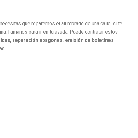
i necesitas que reparemos el alumbrado de una calle, si te
cina, llamanos para ir en tu ayuda. Puede contratar estos
icas, r
eparación apagones, e
misión de boletines
as.