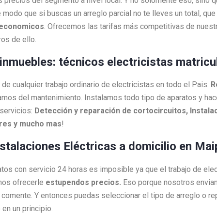
s precios del segmento a nivel local. Y no solomente eso, sino 
 modo que si buscas un arreglo parcial no te lleves un total, q
economicos
. Ofrecemos las tarifas más competitivas de nuestr
os de ello.
n inmuebles: técnicos electricistas matric
e cualquier trabajo ordinario de electricistas en todo el Pais.
R
amos del mantenimiento. Instalamos todo tipo de aparatos y h
servicios:
Detección y reparación de cortocircuitos, Instalac
ores y mucho mas
!
nstalaciones Eléctricas a domicilio en Mai
ratos con servicio 24 horas es imposible ya que el trabajo de ele
mos ofrecerle
estupendos precios.
Eso porque nosotros envi
as comente. Y entonces puedas seleccionar el tipo de arreglo o 
en un principio.