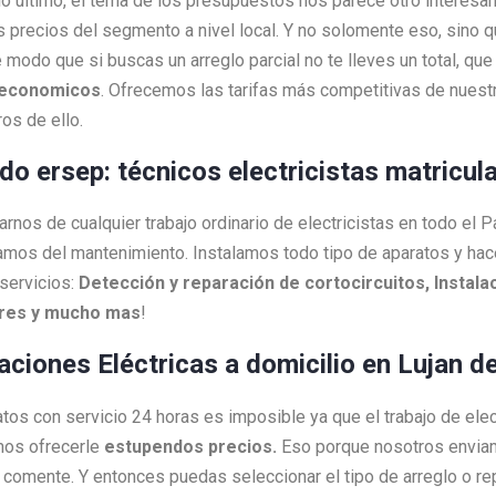
 lo último, el tema de los presupuestos nos parece otro interesa
s precios del segmento a nivel local. Y no solomente eso, sino 
 modo que si buscas un arreglo parcial no te lleves un total, q
economicos
. Ofrecemos las tarifas más competitivas de nuestr
os de ello.
ado ersep: técnicos electricistas matricu
nos de cualquier trabajo ordinario de electricistas en todo el P
amos del mantenimiento. Instalamos todo tipo de aparatos y h
servicios:
Detección y reparación de cortocircuitos, Instalac
ores y mucho mas
!
laciones Eléctricas a domicilio en Lujan d
ratos con servicio 24 horas es imposible ya que el trabajo de ele
mos ofrecerle
estupendos precios.
Eso porque nosotros envi
as comente. Y entonces puedas seleccionar el tipo de arreglo o 