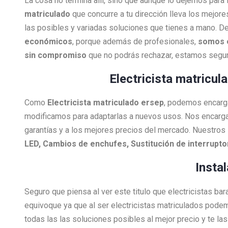
La cosa no termina allí, sino que aunque lo dejemos para
matriculado
que concurre a tu dirección lleva los mejore
las posibles y variadas soluciones que tienes a mano. De
económicos
, porque además de profesionales,
somos 
sin compromiso
que no podrás rechazar, estamos segur
Electricista matricul
Como
Electricista
matriculado ersep
, podemos encargar
modificamos para adaptarlas a nuevos usos. Nos encarg
garantías y a los mejores precios del mercado. Nuestros 
LED, Cambios de enchufes, Sustitución de interrupt
Insta
Seguro que piensa al ver este titulo que electricistas ba
equivoque ya que al ser electricistas matriculados pode
todas las las soluciones posibles al mejor precio y te l