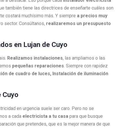
nte a destacar. Eso porque cada
Instalador electricista
que también tiene las directrices de enseñarte cuáles son
ue te costará muchísimo más. Y siempre
a precios muy
o sector. Consúltanos,
realizaremos un presupuesto
lados en Lujan de Cuyo
ais.
Realizamos instalaciones
, las ampliamos o las
acemos
pequeñas reparaciones
. Siempre con rapidez
ión de cuadro de luces, Instalación de iluminación
e Cuyo
ctricidad en urgencia suele ser caro. Pero no se
amos a cada
electricista a tu casa
para que busque
reparación que pretendes, que es la mejor manera de que