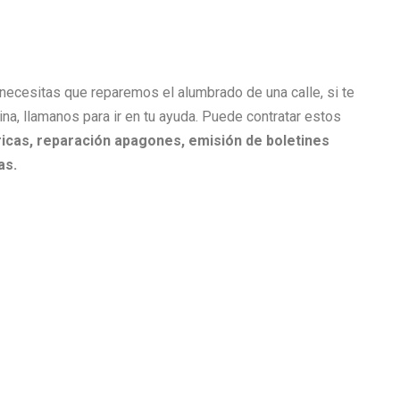
i necesitas que reparemos el alumbrado de una calle, si te
cina, llamanos para ir en tu ayuda. Puede contratar estos
icas, r
eparación apagones, e
misión de boletines
as.