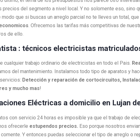
 lo último, el tema de los presupuestos nos parece otro interesa
s precios del segmento a nivel local. Y no solomente eso, sino 
 modo que si buscas un arreglo parcial no te lleves un total, q
economicos
. Ofrecemos las tarifas más competitivas de nuestr
os de ello.
atista : técnicos electricistas matriculad
cualquier trabajo ordinario de electricistas en todo el Pais.
Rea
amos del mantenimiento. Instalamos todo tipo de aparatos y h
servicios:
Detección y reparación de cortocircuitos, Instalac
ores y mucho mas
!
laciones Eléctricas a domicilio en Lujan d
ratos con servicio 24 horas es imposible ya que el trabajo de ele
mos ofrecerle
estupendos precios.
Eso porque nosotros envi
as comente. Y entonces puedas seleccionar el tipo de arreglo o 