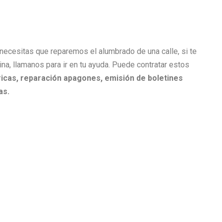
i necesitas que reparemos el alumbrado de una calle, si te
cina, llamanos para ir en tu ayuda. Puede contratar estos
icas, r
eparación apagones, e
misión de boletines
as.