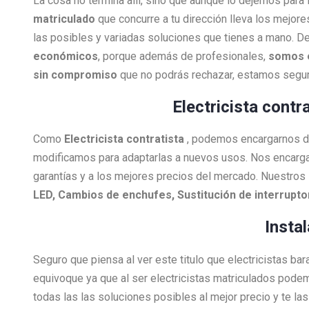
La cosa no termina allí, sino que aunque lo dejemos para
matriculado
que concurre a tu dirección lleva los mejore
las posibles y variadas soluciones que tienes a mano. De
económicos
, porque además de profesionales,
somos 
sin compromiso
que no podrás rechazar, estamos segur
Electricista contr
Como
Electricista
contratista
, podemos encargarnos de 
modificamos para adaptarlas a nuevos usos. Nos encarg
garantías y a los mejores precios del mercado. Nuestros 
LED, Cambios de enchufes, Sustitución de interrupt
Insta
Seguro que piensa al ver este titulo que electricistas ba
equivoque ya que al ser electricistas matriculados pode
todas las las soluciones posibles al mejor precio y te l