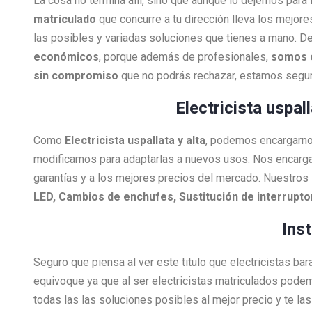
La cosa no termina allí, sino que aunque lo dejemos para
matriculado
que concurre a tu dirección lleva los mejore
las posibles y variadas soluciones que tienes a mano. De
económicos
, porque además de profesionales,
somos 
sin compromiso
que no podrás rechazar, estamos segur
Electricista uspal
Como
Electricista
uspallata y alta
, podemos encargarnos
modificamos para adaptarlas a nuevos usos. Nos encarg
garantías y a los mejores precios del mercado. Nuestros 
LED, Cambios de enchufes, Sustitución de interrupt
Ins
Seguro que piensa al ver este titulo que electricistas ba
equivoque ya que al ser electricistas matriculados pode
todas las las soluciones posibles al mejor precio y te l