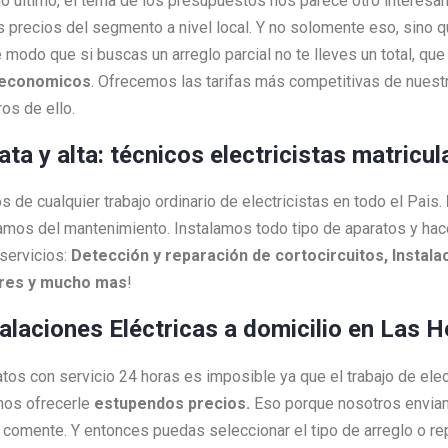
 lo último, el tema de los presupuestos nos parece otro interesa
s precios del segmento a nivel local. Y no solomente eso, sino 
 modo que si buscas un arreglo parcial no te lleves un total, q
economicos
. Ofrecemos las tarifas más competitivas de nuestr
os de ello.
lata y alta: técnicos electricistas matric
 de cualquier trabajo ordinario de electricistas en todo el Pais.
amos del mantenimiento. Instalamos todo tipo de aparatos y h
servicios:
Detección y reparación de cortocircuitos, Instalac
ores y mucho mas
!
talaciones Eléctricas a domicilio en Las H
ratos con servicio 24 horas es imposible ya que el trabajo de ele
mos ofrecerle
estupendos precios.
Eso porque nosotros envi
as comente. Y entonces puedas seleccionar el tipo de arreglo o 