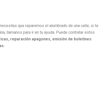
i necesitas que reparemos el alumbrado de una calle, si te
cina, llamanos para ir en tu ayuda. Puede contratar estos
icas, r
eparación apagones, e
misión de boletines
as.