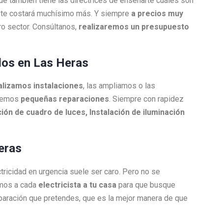
que también tiene las directrices de enseñarte cuáles son
ue te costará muchísimo más. Y siempre
a precios muy
o sector. Consúltanos,
realizaremos un presupuesto
ados en Las Heras
alizamos instalaciones
, las ampliamos o las
acemos
pequeñas reparaciones
. Siempre con rapidez
ión de cuadro de luces, Instalación de iluminación
eras
ctricidad en urgencia suele ser caro. Pero no se
amos a cada
electricista a tu casa
para que busque
reparación que pretendes, que es la mejor manera de que