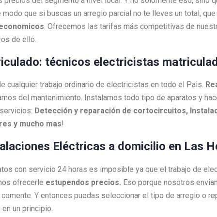
s precios del segmento a nivel local. Y no solomente eso, sino 
 modo que si buscas un arreglo parcial no te lleves un total, q
economicos
. Ofrecemos las tarifas más competitivas de nuestr
os de ello.
riculado: técnicos electricistas matricul
cualquier trabajo ordinario de electricistas en todo el Pais.
Re
amos del mantenimiento. Instalamos todo tipo de aparatos y h
servicios:
Detección y reparación de cortocircuitos, Instalac
ores y mucho mas
!
talaciones Eléctricas a domicilio en Las H
ratos con servicio 24 horas es imposible ya que el trabajo de ele
mos ofrecerle
estupendos precios.
Eso porque nosotros envi
as comente. Y entonces puedas seleccionar el tipo de arreglo o 
en un principio.