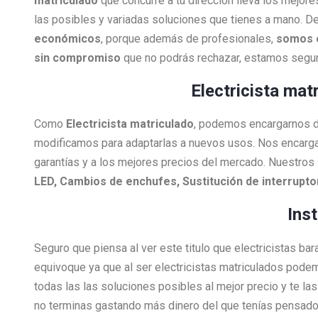
matriculado
que concurre a tu dirección lleva los mejore
las posibles y variadas soluciones que tienes a mano. De
económicos
, porque además de profesionales,
somos 
sin compromiso
que no podrás rechazar, estamos segur
Electricista mat
Como
Electricista
matriculado
, podemos encargarnos de 
modificamos para adaptarlas a nuevos usos. Nos encarg
garantías y a los mejores precios del mercado. Nuestros 
LED, Cambios de enchufes, Sustitución de interrupt
Ins
Seguro que piensa al ver este titulo que electricistas ba
equivoque ya que al ser electricistas matriculados pode
todas las las soluciones posibles al mejor precio y te l
no terminas gastando más dinero del que tenías pensado 