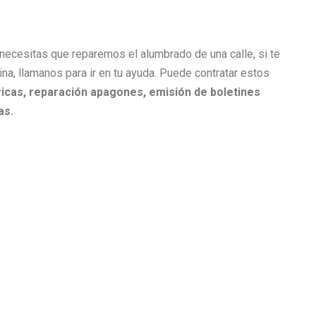
i necesitas que reparemos el alumbrado de una calle, si te
cina, llamanos para ir en tu ayuda. Puede contratar estos
icas, r
eparación apagones, e
misión de boletines
as.