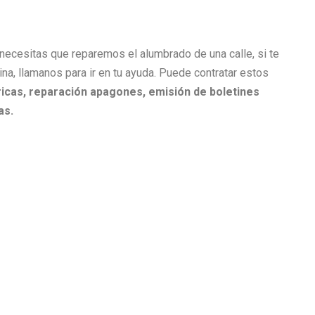
i necesitas que reparemos el alumbrado de una calle, si te
cina, llamanos para ir en tu ayuda. Puede contratar estos
icas, r
eparación apagones, e
misión de boletines
as.