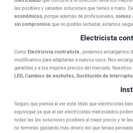
matriculado
que concurre a tu dirección lleva los mejore
las posibles y variadas soluciones que tienes a mano. De
económicos
, porque además de profesionales,
somos 
sin compromiso
que no podrás rechazar, estamos segur
Electricista con
Como
Electricista
contratista
, podemos encargarnos de 
modificamos para adaptarlas a nuevos usos. Nos encarg
garantías y a los mejores precios del mercado. Nuestros 
LED, Cambios de enchufes, Sustitución de interrupt
Ins
Seguro que piensa al ver este titulo que electricistas ba
equivoque ya que al ser electricistas matriculados pode
todas las las soluciones posibles al mejor precio y te l
no terminas gastando más dinero del que tenías pensado 