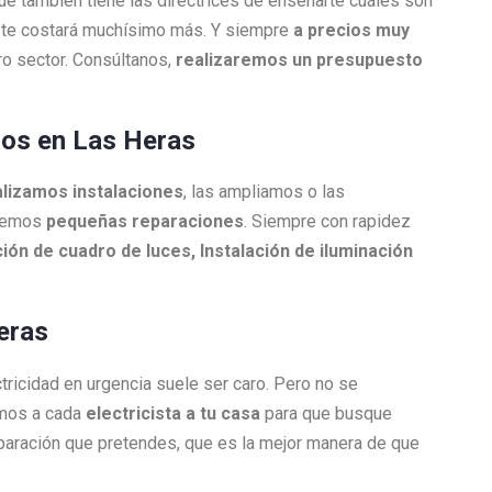
que también tiene las directrices de enseñarte cuáles son
ue te costará muchísimo más. Y siempre
a precios muy
o sector. Consúltanos,
realizaremos un presupuesto
ados en Las Heras
lizamos instalaciones
, las ampliamos o las
acemos
pequeñas reparaciones
. Siempre con rapidez
ión de cuadro de luces, Instalación de iluminación
eras
ctricidad en urgencia suele ser caro. Pero no se
amos a cada
electricista a tu casa
para que busque
reparación que pretendes, que es la mejor manera de que