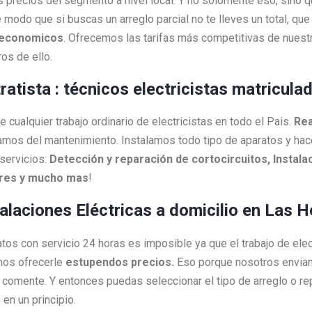
s precios del segmento a nivel local. Y no solomente eso, sino 
 modo que si buscas un arreglo parcial no te lleves un total, q
economicos
. Ofrecemos las tarifas más competitivas de nuestr
os de ello.
tratista : técnicos electricistas matricul
cualquier trabajo ordinario de electricistas en todo el Pais.
Rea
amos del mantenimiento. Instalamos todo tipo de aparatos y h
servicios:
Detección y reparación de cortocircuitos, Instalac
ores y mucho mas
!
talaciones Eléctricas a domicilio en Las H
ratos con servicio 24 horas es imposible ya que el trabajo de ele
mos ofrecerle
estupendos precios.
Eso porque nosotros envi
as comente. Y entonces puedas seleccionar el tipo de arreglo o 
en un principio.