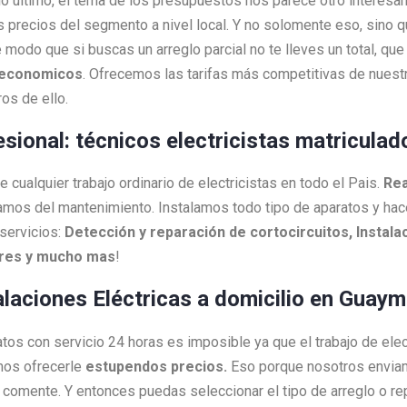
 lo último, el tema de los presupuestos nos parece otro interesa
s precios del segmento a nivel local. Y no solomente eso, sino 
 modo que si buscas un arreglo parcial no te lleves un total, q
economicos
. Ofrecemos las tarifas más competitivas de nuestr
os de ello.
fesional: técnicos electricistas matricula
cualquier trabajo ordinario de electricistas en todo el Pais.
Rea
amos del mantenimiento. Instalamos todo tipo de aparatos y h
servicios:
Detección y reparación de cortocircuitos, Instalac
ores y mucho mas
!
alaciones Eléctricas a domicilio en Guaym
ratos con servicio 24 horas es imposible ya que el trabajo de ele
mos ofrecerle
estupendos precios.
Eso porque nosotros envi
as comente. Y entonces puedas seleccionar el tipo de arreglo o 