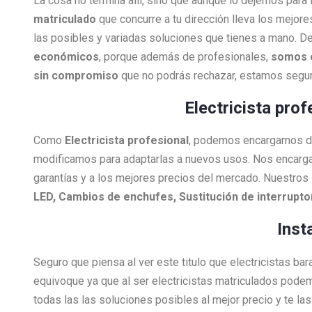
La cosa no termina allí, sino que aunque lo dejemos para
matriculado
que concurre a tu dirección lleva los mejore
las posibles y variadas soluciones que tienes a mano. De
económicos
, porque además de profesionales,
somos 
sin compromiso
que no podrás rechazar, estamos segur
Electricista pro
Como
Electricista
profesional
, podemos encargarnos de 
modificamos para adaptarlas a nuevos usos. Nos encarg
garantías y a los mejores precios del mercado. Nuestros 
LED, Cambios de enchufes, Sustitución de interrupt
Inst
Seguro que piensa al ver este titulo que electricistas ba
equivoque ya que al ser electricistas matriculados pode
todas las las soluciones posibles al mejor precio y te l