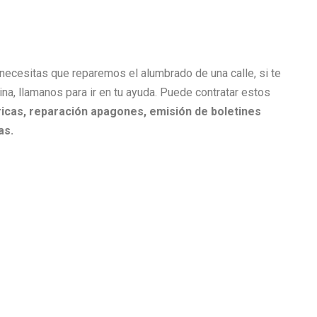
i necesitas que reparemos el alumbrado de una calle, si te
cina, llamanos para ir en tu ayuda. Puede contratar estos
icas, r
eparación apagones, e
misión de boletines
as.