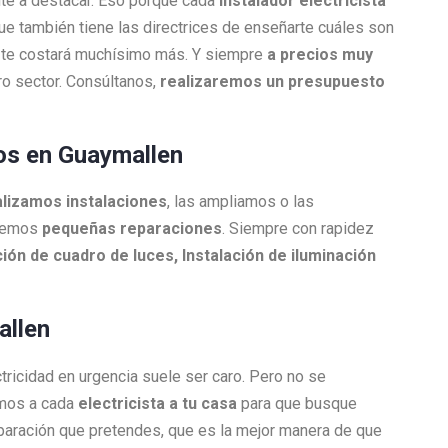
nte a destacar. Eso porque cada
Instalador electricista
que también tiene las directrices de enseñarte cuáles son
ue te costará muchísimo más. Y siempre
a precios muy
o sector. Consúltanos,
realizaremos un presupuesto
dos en Guaymallen
lizamos instalaciones
, las ampliamos o las
acemos
pequeñas reparaciones
. Siempre con rapidez
ión de cuadro de luces, Instalación de iluminación
allen
ctricidad en urgencia suele ser caro. Pero no se
amos a cada
electricista a tu casa
para que busque
reparación que pretendes, que es la mejor manera de que