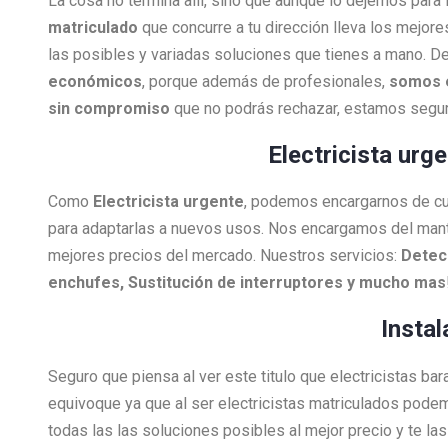
La cosa no termina allí, sino que aunque lo dejemos para
matriculado
que concurre a tu dirección lleva los mejore
las posibles y variadas soluciones que tienes a mano. De
económicos
, porque además de profesionales,
somos 
sin compromiso
que no podrás rechazar, estamos segur
Electricista urg
Como
Electricista
urgente
, podemos encargarnos de cual
para adaptarlas a nuevos usos. Nos encargamos del man
mejores precios del mercado. Nuestros servicios:
Detecc
enchufes, Sustitución de interruptores y mucho mas
Instal
Seguro que piensa al ver este titulo que electricistas ba
equivoque ya que al ser electricistas matriculados pode
todas las las soluciones posibles al mejor precio y te l