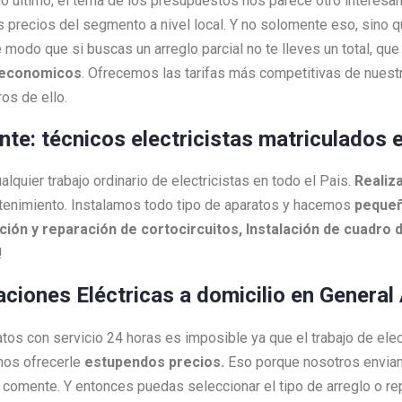
 lo último, el tema de los presupuestos nos parece otro interesa
s precios del segmento a nivel local. Y no solomente eso, sino 
 modo que si buscas un arreglo parcial no te lleves un total, q
economicos
. Ofrecemos las tarifas más competitivas de nuestr
os de ello.
ente: técnicos electricistas matriculados 
quier trabajo ordinario de electricistas en todo el Pais.
Realiz
tenimiento. Instalamos todo tipo de aparatos y hacemos
pequeñ
ión y reparación de cortocircuitos, Instalación de cuadro d
!
aciones Eléctricas a domicilio en General
ratos con servicio 24 horas es imposible ya que el trabajo de ele
mos ofrecerle
estupendos precios.
Eso porque nosotros envi
as comente. Y entonces puedas seleccionar el tipo de arreglo o 