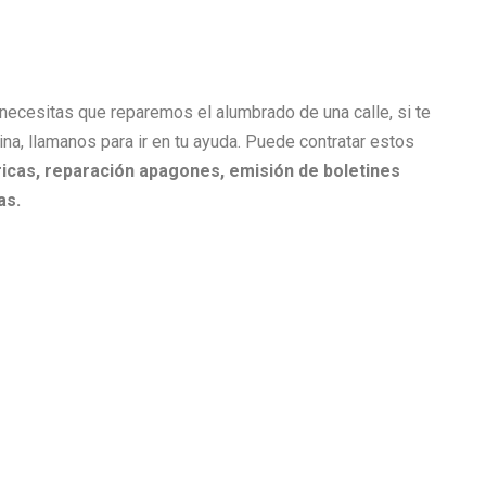
i necesitas que reparemos el alumbrado de una calle, si te
cina, llamanos para ir en tu ayuda. Puede contratar estos
icas, r
eparación apagones, e
misión de boletines
as.