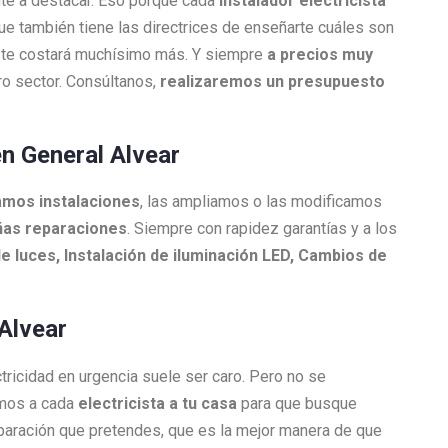
nte a destacar. Eso porque cada
Instalador electricista
que también tiene las directrices de enseñarte cuáles son
ue te costará muchísimo más. Y siempre
a precios muy
o sector. Consúltanos,
realizaremos un presupuesto
en General Alvear
amos instalaciones
, las ampliamos o las modificamos
as reparaciones
. Siempre con rapidez garantías y a los
e luces, Instalación de iluminación LED, Cambios de
 Alvear
ctricidad en urgencia suele ser caro. Pero no se
amos a cada
electricista a tu casa
para que busque
reparación que pretendes, que es la mejor manera de que