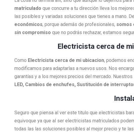
La cosa no termina allí, sino que aunque lo dejemos para
matriculado
que concurre a tu dirección lleva los mejore
las posibles y variadas soluciones que tienes a mano. De
económicos
, porque además de profesionales,
somos 
sin compromiso
que no podrás rechazar, estamos segur
Electricista cerca de m
Como
Electricista
cerca de mi ubicacion
, podemos enca
modificamos para adaptarlas a nuevos usos. Nos encarg
garantías y a los mejores precios del mercado. Nuestros 
LED, Cambios de enchufes, Sustitución de interrupt
Instal
Seguro que piensa al ver este titulo que electricistas ba
equivoque ya que al ser electricistas matriculados pode
todas las las soluciones posibles al mejor precio y te l