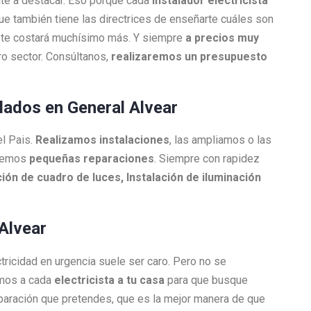
nte a destacar. Eso porque cada
Instalador electricista
que también tiene las directrices de enseñarte cuáles son
ue te costará muchísimo más. Y siempre
a precios muy
o sector. Consúltanos,
realizaremos un presupuesto
ulados en General Alvear
el Pais.
Realizamos instalaciones
, las ampliamos o las
acemos
pequeñas reparaciones
. Siempre con rapidez
ión de cuadro de luces, Instalación de iluminación
 Alvear
ctricidad en urgencia suele ser caro. Pero no se
amos a cada
electricista a tu casa
para que busque
reparación que pretendes, que es la mejor manera de que