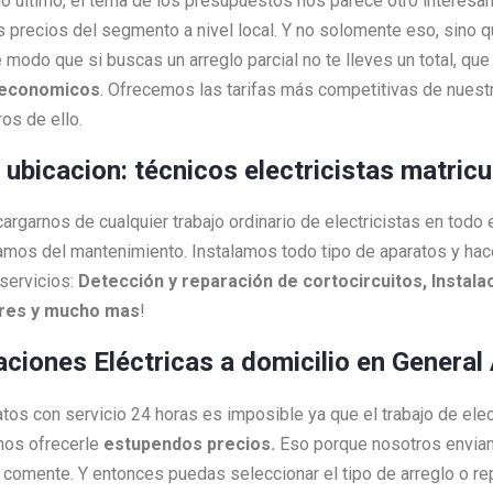
 lo último, el tema de los presupuestos nos parece otro interesa
s precios del segmento a nivel local. Y no solomente eso, sino 
 modo que si buscas un arreglo parcial no te lleves un total, q
economicos
. Ofrecemos las tarifas más competitivas de nuestr
os de ello.
i ubicacion: técnicos electricistas matric
rgarnos de cualquier trabajo ordinario de electricistas en todo 
amos del mantenimiento. Instalamos todo tipo de aparatos y h
servicios:
Detección y reparación de cortocircuitos, Instalac
ores y mucho mas
!
aciones Eléctricas a domicilio en General
ratos con servicio 24 horas es imposible ya que el trabajo de ele
mos ofrecerle
estupendos precios.
Eso porque nosotros envi
as comente. Y entonces puedas seleccionar el tipo de arreglo o 