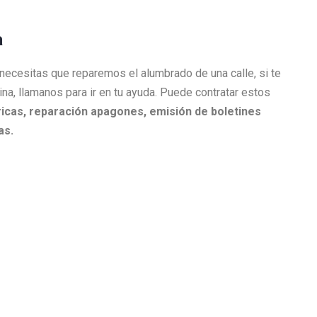
a
i necesitas que reparemos el alumbrado de una calle, si te
cina, llamanos para ir en tu ayuda. Puede contratar estos
icas, r
eparación apagones, e
misión de boletines
as.